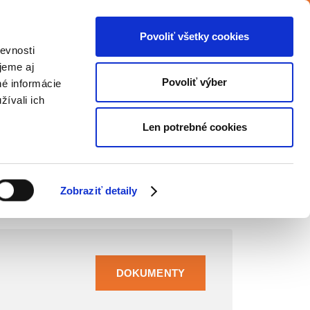
Povoliť všetky cookies
Zákaznícka zóna
Kariéra
evnosti
jeme aj
Povoliť výber
né informácie
ODPOVEDNOSŤ
NOVINKY
KONTAKT
žívali ich
Len potrebné cookies
Domovská stránka
Ochrana osobných údajov
Zobraziť detaily
DOKUMENTY