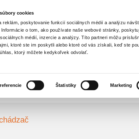
 súbory cookies
 reklám, poskytovanie funkcií sociálnych médií a analýzu návšt
Informácie o tom, ako používate naše webové stránky, poskytu
sociálnych médií, inzercie a analýzy. Títo partneri môžu prísluš
NÁS
NAŠE SLUŽBY
NAŠE POKRYTIE
SPOLOČENSKÁ Z
mi, ktoré ste im poskytli alebo ktoré od vás získali, keď ste pou
úhlas, ktorý môžete kedykoľvek odvolať.
OV
referencie
Štatistiky
Marketing
Uchádzač