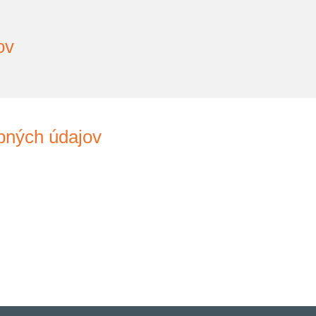
ov
bných údajov