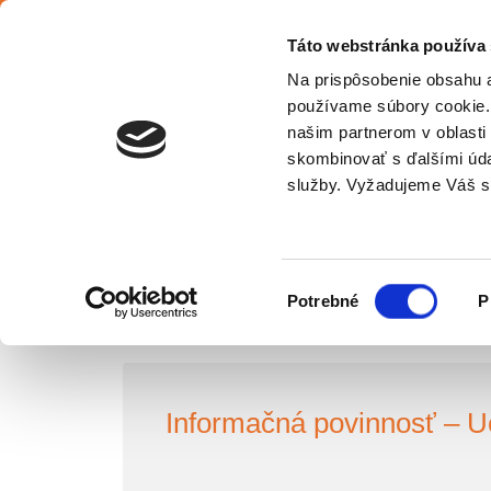
Slovenčina
Táto webstránka používa
Na prispôsobenie obsahu a
používame súbory cookie. 
našim partnerom v oblasti 
O 
skombinovať s ďalšími údaj
Slovensko
služby. Vyžadujeme Váš s
OCHRANA OSOBNÝCH ÚDAJ
Výber
Potrebné
P
súhlasu
Informačná povinnosť – 